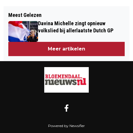
Vorig artikel
Volgend artikel
BANG VOOR SPINNEN? MAAK JE
Meest Gelezen
GROOT POP-UP REPAIR CAFÉ IN
BORST MAAR NAT, WANT… DE VALSE
Davina Michelle zingt opnieuw
PROVINCIEHUIS NOORD-HOLLAND
WOLFSPIN RUKT OP!
volkslied bij allerlaatste Dutch GP
Meer artikelen
Powered by Newsifier