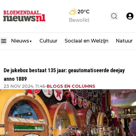
20
°C
Bewolkt
Nieuws
Cultuur
Sociaal en Welzijn
Natuur
▼
De jukebox bestaat 135 jaar: geautomatiseerde deejay
anno 1889
23 NOV 2024, 11:46
•
BLOGS EN COLUMNS