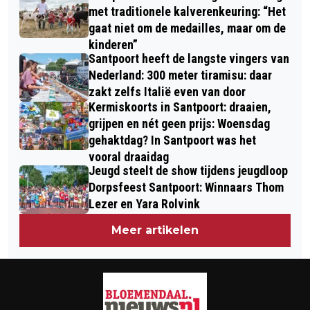
AMSTERDAM NAAR ZAANDAM
met traditionele kalverenkeuring: “Het
gaat niet om de medailles, maar om de
kinderen”
Santpoort heeft de langste vingers van
Nederland: 300 meter tiramisu: daar
zakt zelfs Italië even van door
Kermiskoorts in Santpoort: draaien,
grijpen en nét geen prijs: Woensdag
gehaktdag? In Santpoort was het
vooral draaidag
Jeugd steelt de show tijdens jeugdloop
Dorpsfeest Santpoort: Winnaars Thom
Lezer en Yara Rolvink
Meer artikelen