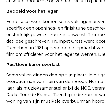
absolute apotheose op zondag 24 juli bij de f
Bedoeld voor het leger
Echte successen komen soms volslagen onverw
specifiek een openings- en finishtune geschr
onsterfelijk geweest zou zijn geweest. Trumpe
dat idee geschreven. Trumpet Cross werd door
Exception) in 1981 opgenomen in opdracht va
film om officieren voor het leger te werven. Di
Positieve burenoverlast
Soms vallen dingen dan op zijn plaats. In dit 
overbuurman van Rein van den Broek. Herman
jaar, als muzieksamensteller bij de NOS, vera
Radio Tour de France. Toen hij in die zomer v
woning van zijn muzikale overbuurman hoorde 