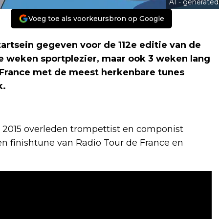
AI - generated
Voeg toe als voorkeursbron op Google
startsein gegeven voor de 112e editie van de
e weken sportplezier, maar ook 3 weken lang
 France met de meest herkenbare tunes
k.
 in 2015 overleden trompettist en componist
en finishtune van Radio Tour de France en