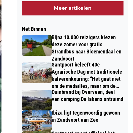
kinderen”
Meer artikelen
Net Binnen
Bijna 10.000 reizigers kiezen
deze zomer voor gratis
Strandbus naar Bloemendaal en
Zandvoort
Santpoort beleeft 40e
Agrarische Dag met traditionele
kalverenkeuring: “Het gaat niet
om de medailles, maar om de
Duinbrand bij Overveen, deel
kinderen”
van camping De lakens ontruimd
Ibiza ligt tegenwoordig gewoon
in Zandvoort aan Zee