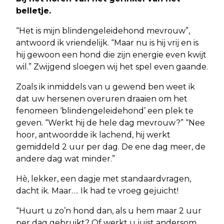
belletje.
“Het is mijn blindengeleidehond mevrouw”,
antwoord ik vriendelijk. “Maar nu is hij vrij en is
hij gewoon een hond die zijn energie even kwijt
wil.” Zwijgend sloegen wij het spel even gaande.
Zoals ik inmiddels van u gewend ben weet ik
dat uw hersenen overuren draaien om het
fenomeen ‘blindengeleidehond’ een plek te
geven. “Werkt hij de hele dag mevrouw?” “Nee
hoor, antwoordde ik lachend, hij werkt
gemiddeld 2 uur per dag. De ene dag meer, de
andere dag wat minder.”
Hè, lekker, een dagje met standaardvragen,
dacht ik. Maar…. Ik had te vroeg gejuicht!
“Huurt u zo’n hond dan, als u hem maar 2 uur
per dag gebruikt? Of werkt u juist andersom