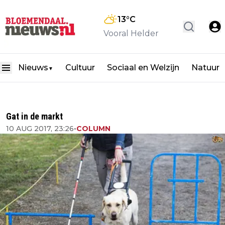
13
°C
Vooral Helder
Nieuws
Cultuur
Sociaal en Welzijn
Natuur
▼
Gat in de markt
10 AUG 2017, 23:26
•
COLUMN