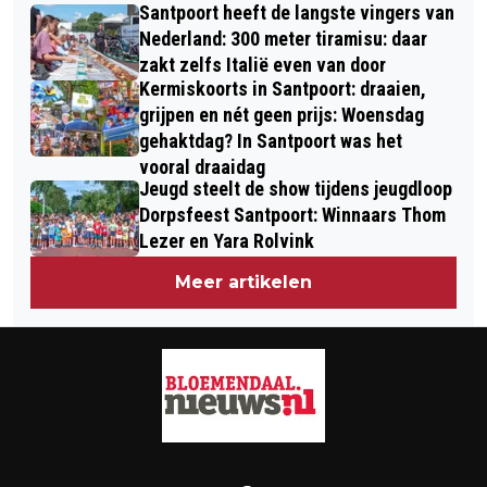
BLOEMENDAAL VIERT BINNENKORT
Santpoort heeft de langste vingers van
REPARATIEBESTEMMINGSPLAN
100E VERJAARDAG
Nederland: 300 meter tiramisu: daar
BENNEBROEK 2016 VASTGESTELD
zakt zelfs Italië even van door
Kermiskoorts in Santpoort: draaien,
grijpen en nét geen prijs: Woensdag
gehaktdag? In Santpoort was het
vooral draaidag
Jeugd steelt de show tijdens jeugdloop
Dorpsfeest Santpoort: Winnaars Thom
Lezer en Yara Rolvink
Meer artikelen