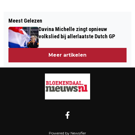
Vorig artikel
Volgend artikel
DOOR DE LENS VAN WILLEM VISSER –
Meest Gelezen
AFSLUITING VOGELENZANGSEWEG
ZESDELIGE SERIE OVER FOTOGRAFIE:
Davina Michelle zingt opnieuw
(N206) WEGENS WERKZAAMHEDEN
#3: DIERENFOTOGRAFIE
volkslied bij allerlaatste Dutch GP
AAN VERKEERSDREMPELS
Meer artikelen
Powered by Newsifier