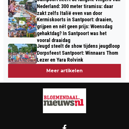
KUNST CENTRAAL BIJ EXHIBIT
!
Nederland: 300 meter tiramisu: daar
UNKNOWN
zakt zelfs Italië even van door
Kermiskoorts in Santpoort: draaien,
grijpen en nét geen prijs: Woensdag
gehaktdag? In Santpoort was het
vooral draaidag
Jeugd steelt de show tijdens jeugdloop
Dorpsfeest Santpoort: Winnaars Thom
Lezer en Yara Rolvink
Meer artikelen