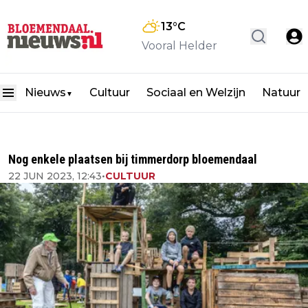
13
°C
Vooral Helder
Nieuws
Cultuur
Sociaal en Welzijn
Natuur
▼
Nog enkele plaatsen bij timmerdorp bloemendaal
22 JUN 2023, 12:43
•
CULTUUR