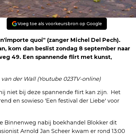
Voeg toe als voorkeursbron op Google
s n'importe quoi" (zanger Michel Del Pech).
an, kom dan beslist zondag 8 september naar
weg 49. Een spannende flirt met kunst,
hn van der Wall (Youtube 023TV-online)
ij niet bij deze spannende flirt kan zijn. Het
rend en sowieso 'Een festival der Liebe' voor
e Binnenweg nabij boekhandel Blokker dit
usionist Arnold Jan Scheer kwam er rond 13:00