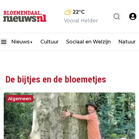
22
°C
Vooral Helder
Nieuws
Cultuur
Sociaal en Welzijn
Natuur
▼
De bijtjes en de bloemetjes
Algemeen