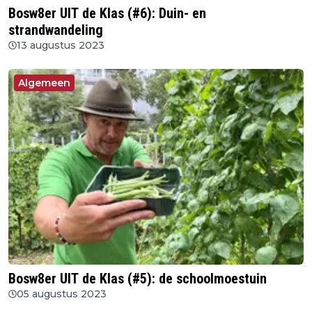
Bosw8er UIT de Klas (#6): Duin- en
strandwandeling
13 augustus 2023
Algemeen
Bosw8er UIT de Klas (#5): de schoolmoestuin
05 augustus 2023