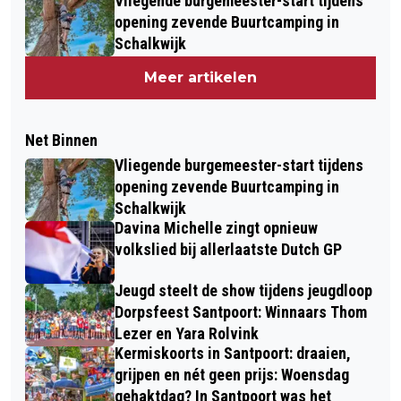
Vliegende burgemeester-start tijdens
opening zevende Buurtcamping in
Schalkwijk
Meer artikelen
Net Binnen
Vliegende burgemeester-start tijdens
opening zevende Buurtcamping in
Schalkwijk
Davina Michelle zingt opnieuw
volkslied bij allerlaatste Dutch GP
Jeugd steelt de show tijdens jeugdloop
Dorpsfeest Santpoort: Winnaars Thom
Lezer en Yara Rolvink
Kermiskoorts in Santpoort: draaien,
grijpen en nét geen prijs: Woensdag
gehaktdag? In Santpoort was het