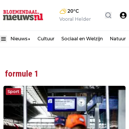
20
°C
Vooral Helder
Nieuws
Cultuur
Sociaal en Welzijn
Natuur
▼
formule 1
Sport