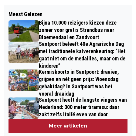
Meest Gelezen
Bijna 10.000 reizigers kiezen deze
zomer voor gratis Strandbus naar
Bloemendaal en Zandvoort
Santpoort beleeft 40e Agrarische Dag
met traditionele kalverenkeuring: “Het
gaat niet om de medailles, maar om de
kinderen”
Kermiskoorts in Santpoort: draaien,
grijpen en nét geen prijs: Woensdag
gehaktdag? In Santpoort was het
vooral draaidag
Santpoort heeft de langste vingers van
Nederland: 300 meter tiramisu: daar
zakt zelfs Italië even van door
Meer artikelen