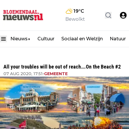
19
°C
Bewolkt
Nieuws
Cultuur
Sociaal en Welzijn
Natuur
▼
All your troubles will be out of reach….On the Beach #2
07 AUG 2020, 17:51
•
GEMEENTE