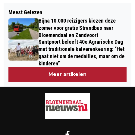
Volgend artikel
REGISTRATIEPLICHT VOOR
Meest Gelezen
8 AUGUSTUS 2020: INTERNATIONALE
HORECABEZOEKERS ZORGT VOOR
Bijna 10.000 reizigers kiezen deze
KATTENDAG
VRAGEN OVER PRIVACY EN
zomer voor gratis Strandbus naar
Bloemendaal en Zandvoort
HAALBAARHEID
Santpoort beleeft 40e Agrarische Dag
met traditionele kalverenkeuring: “Het
gaat niet om de medailles, maar om de
kinderen”
Meer artikelen