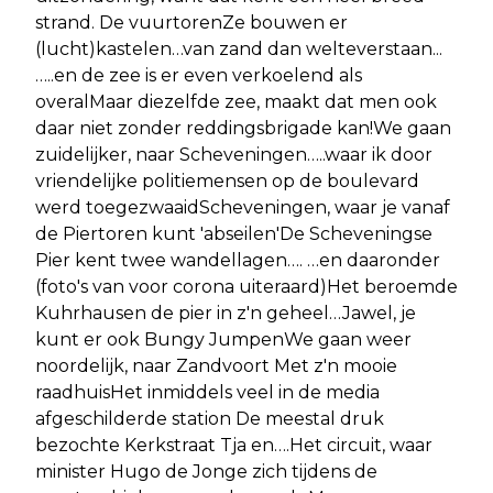
strand. De vuurtorenZe bouwen er
(lucht)kastelen…van zand dan welteverstaan...
…..en de zee is er even verkoelend als
overalMaar diezelfde zee, maakt dat men ook
daar niet zonder reddingsbrigade kan!We gaan
zuidelijker, naar Scheveningen…..waar ik door
vriendelijke politiemensen op de boulevard
werd toegezwaaidScheveningen, waar je vanaf
de Piertoren kunt 'abseilen'De Scheveningse
Pier kent twee wandellagen…. …en daaronder
(foto's van voor corona uiteraard)Het beroemde
Kuhrhausen de pier in z'n geheel…Jawel, je
kunt er ook Bungy JumpenWe gaan weer
noordelijk, naar Zandvoort Met z'n mooie
raadhuisHet inmiddels veel in de media
afgeschilderde station De meestal druk
bezochte Kerkstraat Tja en….Het circuit, waar
minister Hugo de Jonge zich tijdens de