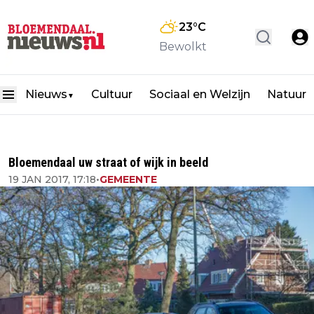
23
°C
Bewolkt
Nieuws
Cultuur
Sociaal en Welzijn
Natuur
▼
Bloemendaal uw straat of wijk in beeld
19 JAN 2017, 17:18
•
GEMEENTE