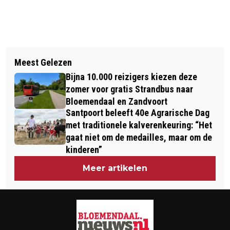
Vorig artikel
Volgend artikel
VRIJDAG 29 SEPTEMBER WERELD
Meest Gelezen
JUMBO IS JARIG ÉN MET PENSIOEN:
HARTDAG: 'JAARLIJKSE
Bijna 10.000 reizigers kiezen deze
NA 55 JAAR HET TROUWSTE BEESTJE
OVERLIJDENSGEVALLEN HART- EN
zomer voor gratis Strandbus naar
NU LUCHTVAARTGESCHIEDENIS
Bloemendaal en Zandvoort
VAATZIEKTE ONDERSCHAT!'
Santpoort beleeft 40e Agrarische Dag
met traditionele kalverenkeuring: “Het
gaat niet om de medailles, maar om de
kinderen”
Meer artikelen