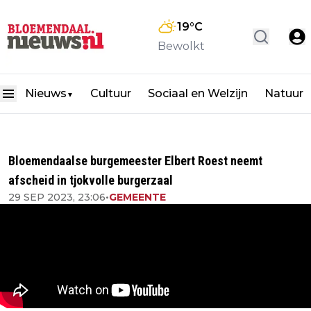
19
°C
Bewolkt
Nieuws
Cultuur
Sociaal en Welzijn
Natuur
▼
Bloemendaalse burgemeester Elbert Roest neemt
afscheid in tjokvolle burgerzaal
29 SEP 2023, 23:06
•
GEMEENTE