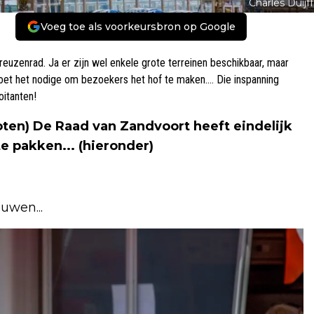
Charles Duijff
Voeg toe als voorkeursbron op Google
euzenrad. Ja er zijn wel enkele grote terreinen beschikbaar, maar
doet het nodige om bezoekers het hof te maken.... Die inspanning
itanten!
oten) De Raad van Zandvoort heeft eindelijk
e pakken... (hieronder)
uwen...