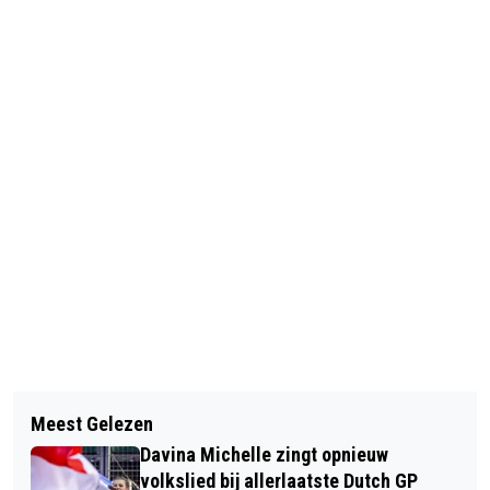
Vorig artikel
Volgend artikel
ORANGE SUN ZORGT OOK IN
Meest Gelezen
BLOEMENDAAL: FOTO'S EN FILM
BLOEMENDAAL VOOR FUN
Davina Michelle zingt opnieuw
WANDEL- EN RUITERGEBIED ROND
volkslied bij allerlaatste Dutch GP