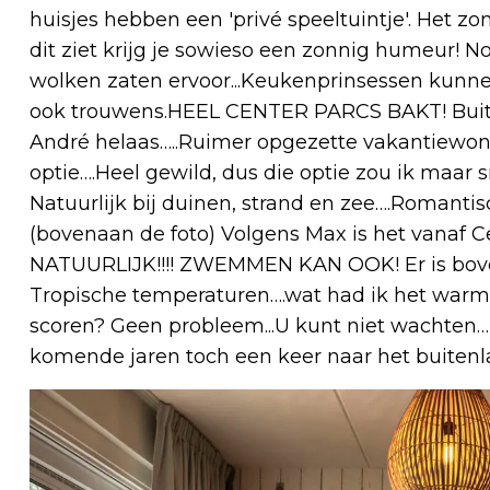
huisjes hebben een 'privé speeltuintje'. Het 
dit ziet krijg je sowieso een zonnig humeur! 
wolken zaten ervoor...Keukenprinsessen kunne
ook trouwens.HEEL CENTER PARCS BAKT! Buit
André helaas…..Ruimer opgezette vakantiewoni
optie….Heel gewild, dus die optie zou ik maar 
Natuurlijk bij duinen, strand en zee….Romantis
(bovenaan de foto) Volgens Max is het vanaf 
NATUURLIJK!!!! ZWEMMEN KAN OOK! Er is bov
Tropische temperaturen….wat had ik het warm b
scoren? Geen probleem...U kunt niet wachten…
komende jaren toch een keer naar het buitenl