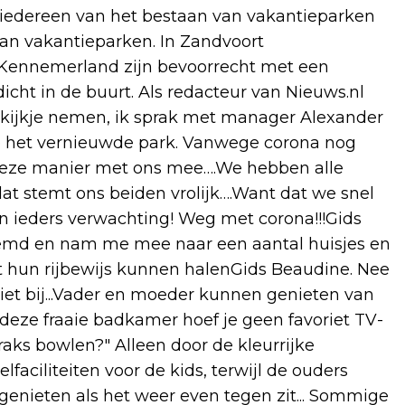
iedereen van het bestaan van vakantieparken
van vakantieparken. In Zandvoort
n Kennemerland zijn bevoorrecht met een
icht in de buurt. Als redacteur van Nieuws.nl
 kijkje nemen, ik sprak met manager Alexander
op het vernieuwde park. Vanwege corona nog
 deze manier met ons mee….We hebben alle
dat stemt ons beiden vrolijk….Want dat we snel
in ieders verwachting! Weg met corona!!!Gids
stemd en nam me mee naar een aantal huisjes en
st hun rijbewijs kunnen halenGids Beaudine. Nee
iet bij...Vader en moeder kunnen genieten van
 deze fraaie badkamer hoef je geen favoriet TV-
ks bowlen?" Alleen door de kleurrijke
lfaciliteiten voor de kids, terwijl de ouders
enieten als het weer even tegen zit... Sommige