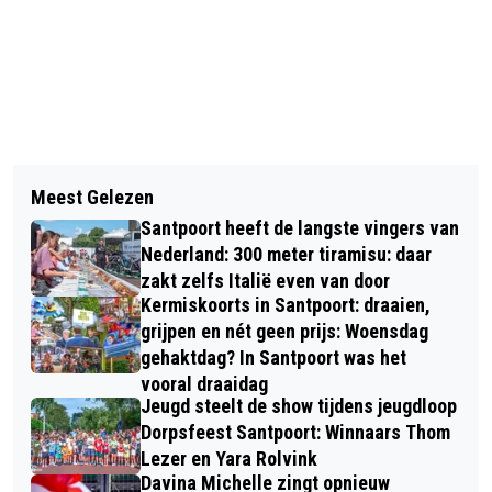
Vorig artikel
Volgend artikel
BLOEMENDAAL: HELE FRACTIE
Meest Gelezen
IRAANS ECHTPAAR DE ZORG IN VIA
VANWEGE 'IMMENSE IMAGOSCHADE'
Santpoort heeft de langste vingers van
OPLEIDINGSTRAJECT NOVA COLLEGE
UIT PARTIJ GEZET
Nederland: 300 meter tiramisu: daar
EN KENNEMERHART
zakt zelfs Italië even van door
Kermiskoorts in Santpoort: draaien,
grijpen en nét geen prijs: Woensdag
gehaktdag? In Santpoort was het
vooral draaidag
Jeugd steelt de show tijdens jeugdloop
Dorpsfeest Santpoort: Winnaars Thom
Lezer en Yara Rolvink
Davina Michelle zingt opnieuw