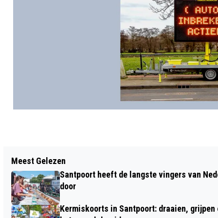
Vorig artikel
Meest Gelezen
IN OVERVEEN GEEN JUNGLE, MAAR WEL
Santpoort heeft de langste vingers van Nede
EEN SCHITTEREND WOUD
door
Kermiskoorts in Santpoort: draaien, grijpen