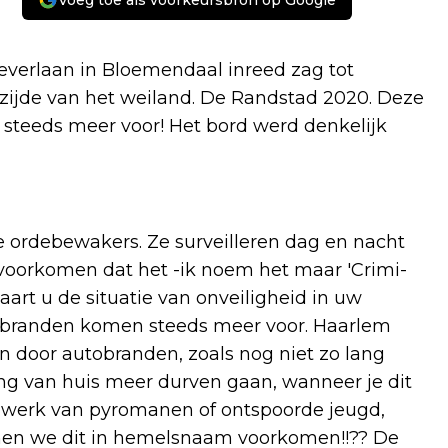
Voeg toe als voorkeursbron op Google
leverlaan in Bloemendaal inreed zag tot
ijde van het weiland. De Randstad 2020. Deze
steeds meer voor! Het bord werd denkelijk
nze ordebewakers. Ze surveilleren dag en nacht
 voorkomen dat het -ik noem het maar 'Crimi-
aart u de situatie van onveiligheid in uw
obranden komen steeds meer voor. Haarlem
en door autobranden, zoals nog niet zo lang
lang van huis meer durven gaan, wanneer je dit
 het werk van pyromanen of ontspoorde jeugd,
unnen we dit in hemelsnaam voorkomen!!?? De