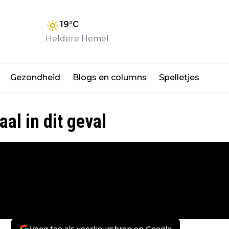
19
°C
Heldere Hemel
Gezondheid
Blogs en columns
Spelletjes
l in dit geval