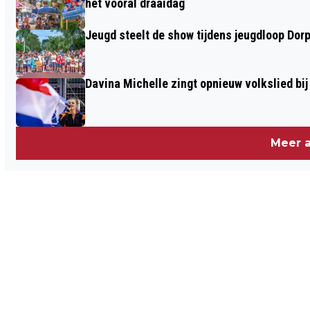
het vooral draaidag
Jeugd steelt de show tijdens jeugdloop Dor
Davina Michelle zingt opnieuw volkslied bij
Meer a