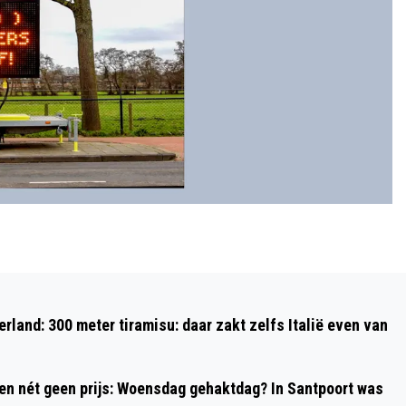
Volgend artikel
RUST, RUIMTE EN RECREATIE
rland: 300 meter tiramisu: daar zakt zelfs Italië even van
 en nét geen prijs: Woensdag gehaktdag? In Santpoort was