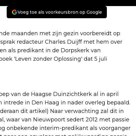
Voeg toe als voorkeursbron op Google
de maanden met zijn gezin voorbereidt op
 sprak redacteur Charles Duijff met hem over
jaren als predikant in de Dorpskerk van
boek 'Leven zonder Oplossing' dat 5 juli
p van de Haagse Duinzichtkerk al in april
 intrede in Den Haag in nader overleg bepaald.
eraan dit artikel) Naar verwachting zal dit in
l, waar van Nieuwpoort sedert 2012 met passie
 nog onbekende interim-predikant als voorganger