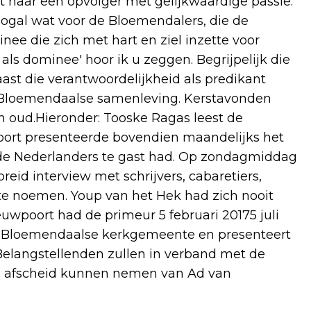
t naar een opvolger met gelijkwaardige passie.
ogal wat voor de Bloemendalers, die de
e die zich met hart en ziel inzette voor
als dominee' hoor ik u zeggen. Begrijpelijk die
st die verantwoordelijkheid als predikant
e Bloemendaalse samenleving. Kerstavonden
n oud.Hieronder: Tooske Ragas leest de
oort presenteerde bovendien maandelijks het
de Nederlanders te gast had. Op zondagmiddag
reid interview met schrijvers, cabaretiers,
te noemen. Youp van het Hek had zich nooit
euwpoort had de primeur 5 februari 20175 juli
e Bloemendaalse kerkgemeente en presenteert
 Belangstellenden zullen in verband met de
en afscheid kunnen nemen van Ad van