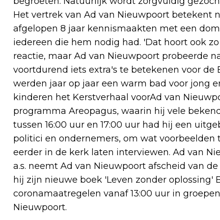
begroeten. Natuurlijk wordt zorgvuldig gezoch
Het vertrek van Ad van Nieuwpoort betekent n
afgelopen 8 jaar kennismaakten met een domine
iedereen die hem nodig had. 'Dat hoort ook zo 
reactie, maar Ad van Nieuwpoort probeerde naa
voortdurend iets extra's te betekenen voor d
werden jaar op jaar een warm bad voor jong e
kinderen het Kerstverhaal voorAd van Nieuwp
programma Areopagus, waarin hij vele beken
tussen 16:00 uur en 17:00 uur had hij een uitgeb
politici en ondernemers, om wat voorbeelden 
eerder in de kerk laten interviewen. Ad van Ni
a.s. neemt Ad van Nieuwpoort afscheid van d
hij zijn nieuwe boek 'Leven zonder oplossing'
coronamaatregelen vanaf 13:00 uur in groep
Nieuwpoort.