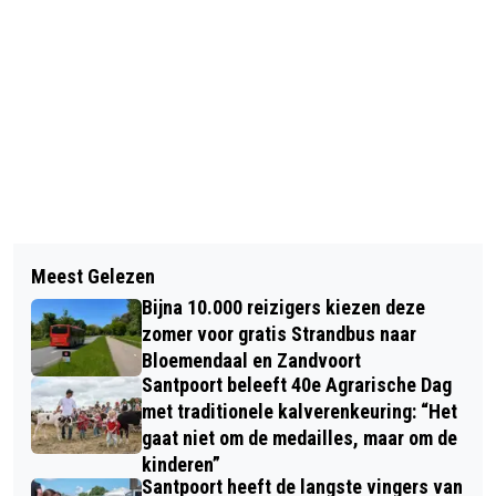
Vorig artikel
Volgend artikel
WERKZAAMHEDEN AAN SPOOR
Meest Gelezen
MILITAIRENWEG, ZEEWEG, BLAD WEG
VEROORZAKEN WEINIG OVERLAST
Bijna 10.000 reizigers kiezen deze
VOOR VERKEER
zomer voor gratis Strandbus naar
Bloemendaal en Zandvoort
Santpoort beleeft 40e Agrarische Dag
met traditionele kalverenkeuring: “Het
gaat niet om de medailles, maar om de
kinderen”
Santpoort heeft de langste vingers van