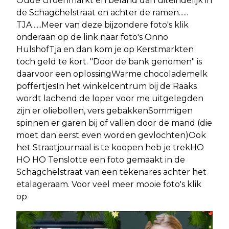
Oude Groenmarkt en beland dan uiteindelijk in
de Schagchelstraat en achter de ramen......
TJA......Meer van deze bijzondere foto's klik
onderaan op de link naar foto's Onno
HulshofTja en dan kom je op Kerstmarkten
toch geld te kort. "Door de bank genomen" is
daarvoor een oplossingWarme chocolademelk
poffertjesIn het winkelcentrum bij de Raaks
wordt lachend de loper voor me uitgelegden
zijn er oliebollen, vers gebakkenSommigen
spinnen er garen bij of vallen door de mand (die
moet dan eerst even worden gevlochten)Ook
het Straatjournaal is te koopen heb je trekHO
HO HO Tenslotte een foto gemaakt in de
Schagchelstraat van een tekenares achter het
etalageraam. Voor veel meer mooie foto's klik
op