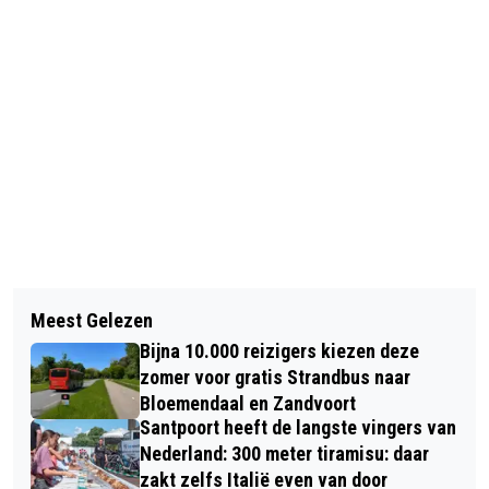
Vorig artikel
Volgend artikel
UIT JE HOOFD, IN JE LIJF! VANUIT
Meest Gelezen
KUNSTEXPOSITIE ‘WARM NEST’ IN
STRESS SNEL IN EEN POSITIEVERE
Bijna 10.000 reizigers kiezen deze
ONTMOETINGSCENTRUM
STAAT
zomer voor gratis Strandbus naar
ZANDSTROOM ZANDVOORT
Bloemendaal en Zandvoort
Santpoort heeft de langste vingers van
Nederland: 300 meter tiramisu: daar
zakt zelfs Italië even van door