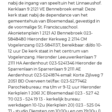
nabij de ingang van speeltuin het Linnaeushof.
Kerklaan 9 2121 VE Bennebroek email: Deze
kerk staat nabij de dependance van het
gemeentehuis van Bloemendaal, gevestigd in
de voormalige St. Franciscusschool.
Akonietenplein 1 2121 AJ Bennebroek 023-
5848480 Hieronder Kerkweg 2 2114 CM
Vogelenzang 023-5841137, bereikbaar: di/do 10-
12 uur De kerk staat in het centrum van
Vogelenzang. Hieronder Leeuwerikenlaan 7
2111 HA Aerdenhout 023-5241346 Hieronder de
Sparrenlaan in Sparrenlaan 9 2111 AE
Aerdenhout 023-5241874 email: Korte Zijlweg 7
2051 BD Overveen tel/fax: 023-5277462
Parochiebureau: ma t/m vr 9-12 uur Hieronder
Kerkplein 1 2061 JC Bloemendaal 023 - 527 42
70 023 - 524 19 13 - kerkelijk bureau:
werkdagen 10-12u (Kerkplein 20) 023 - 525 04
71 - studio Diensten om 10:00u en om 19:00u ()