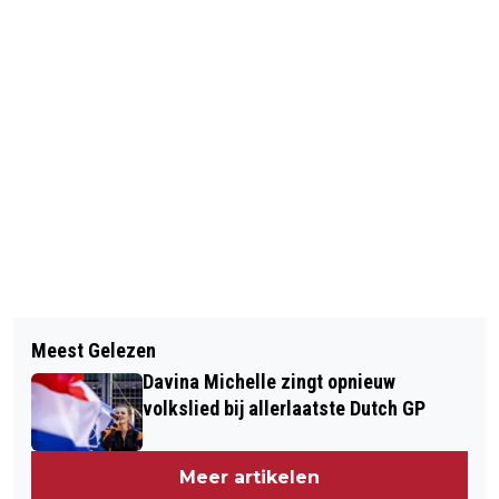
Vorig artikel
Volgend artikel
UNIEKE BLOEMENDAALSE CHRISTMAS
Meest Gelezen
KINDERSPEELTUIN IN VOGELENZANG
WISH WOENSDAGAVOND 23
Davina Michelle zingt opnieuw
TER DISCUSSIE
NOVEMBER
volkslied bij allerlaatste Dutch GP
Meer artikelen