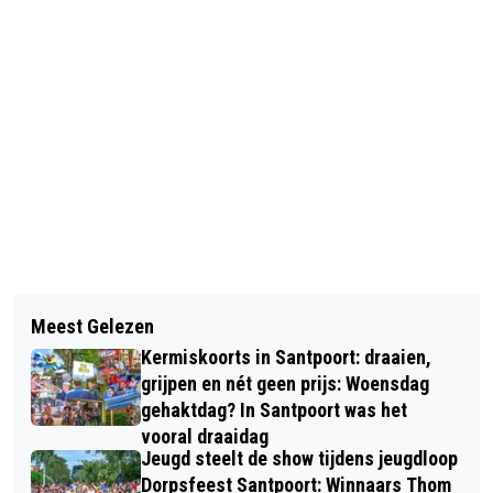
Vorig artikel
Volgend artikel
OPEN DAG KENNEMER LYCEUM
Meest Gelezen
BESTELBUS VLIEGT UIT DE BOCHT IN
OVERVEEN ZEER DRUK BEZOCHT
Kermiskoorts in Santpoort: draaien,
VOGELENZANG
grijpen en nét geen prijs: Woensdag
gehaktdag? In Santpoort was het
vooral draaidag
Jeugd steelt de show tijdens jeugdloop
Dorpsfeest Santpoort: Winnaars Thom