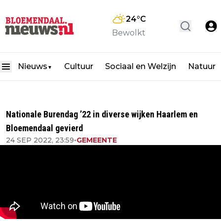
24
°C
Bewolkt
Nieuws
Cultuur
Sociaal en Welzijn
Natuur
▼
Nationale Burendag ’22 in diverse wijken Haarlem en
Bloemendaal gevierd
24 SEP 2022, 23:59
•
GEMEENTE