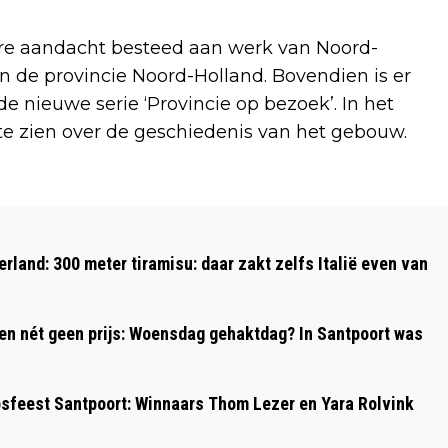
dere aandacht besteed aan werk van Noord-
n de provincie Noord-Holland. Bovendien is er
 de nieuwe serie ‘Provincie op bezoek’. In het
 te zien over de geschiedenis van het gebouw.
Volgend artikel
NOVA DECANENDAG ‘GAAF
rland: 300 meter tiramisu: daar zakt zelfs Italië even van
BEROEPSONDERWIJS’ VOL INSPIRATIE
 en nét geen prijs: Woensdag gehaktdag? In Santpoort was
psfeest Santpoort: Winnaars Thom Lezer en Yara Rolvink