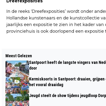
Dreefexposities
In de reeks ‘Dreefexposities’ wordt onder an
Hollandse kunstenaars en de kunstcollectie va
jaarlijks een expositie te zien in het kader van
provinciehuis is ook doorlopend een expositie
Vorig artikel
Meest Gelezen
EVEN 'BACK TO BASE' ALS DE
Santpoort heeft de langste vingers van Nede
BLAADJES VALLEN: ER ZITTEN ER NOG
door
GENOEG AAN!
Kermiskoorts in Santpoort: draaien, grijpen
het vooral draaidag
Jeugd steelt de show tijdens jeugdloop Dor