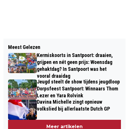
Vorig artikel
Volgend artikel
ZANDVOORT ANNO NU WARMT
Meest Gelezen
GROTE BRAND ALBERT HEYN
VOORZICHTIG OP RICHTING GRAND
Kermiskoorts in Santpoort: draaien,
SOENDAPLEIN HAARLEM
PRIX 23
grijpen en nét geen prijs: Woensdag
gehaktdag? In Santpoort was het
vooral draaidag
Jeugd steelt de show tijdens jeugdloop
Dorpsfeest Santpoort: Winnaars Thom
Lezer en Yara Rolvink
Davina Michelle zingt opnieuw
volkslied bij allerlaatste Dutch GP
Meer artikelen