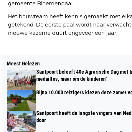
gemeente Bloemendaal.
Het bouwteam heeft kennis gemaakt met elk
getekend. De eerste paal wordt naar verwacht
nieuwe kazerne duurt ongeveer een jaar.
Vorig artikel
Meest Gelezen
KENTER JEUGDHULP OP ZOEK NAAR
Santpoort beleeft 40e Agrarische Dag met tr
PLEEGGEZINNEN
medailles, maar om de kinderen”
Bijna 10.000 reizigers kiezen deze zomer v
Santpoort heeft de langste vingers van Nede
door