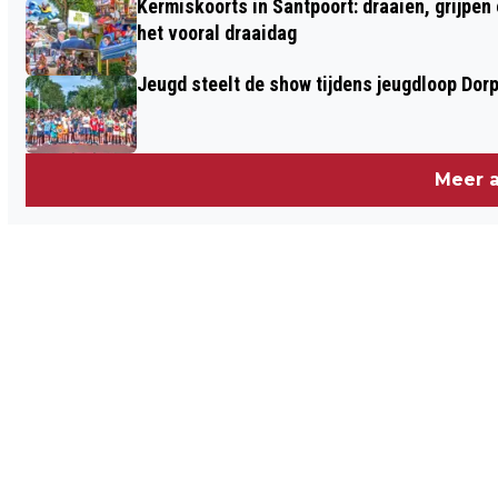
Kermiskoorts in Santpoort: draaien, grijpen
het vooral draaidag
Jeugd steelt de show tijdens jeugdloop Dor
Meer a