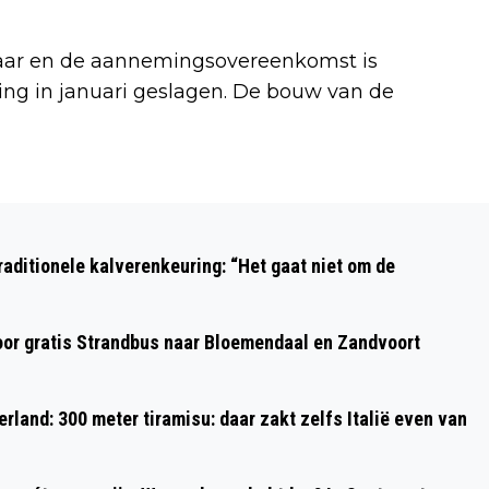
aar en de aannemingsovereenkomst is
ing in januari geslagen. De bouw van de
Volgend artikel
ELF ZORGINSTELLINGEN IN IJMOND EN
aditionele kalverenkeuring: “Het gaat niet om de
ZUID-KENNEMERLAND IN ACTIE VOOR
DUURZAME ZORG
oor gratis Strandbus naar Bloemendaal en Zandvoort
rland: 300 meter tiramisu: daar zakt zelfs Italië even van