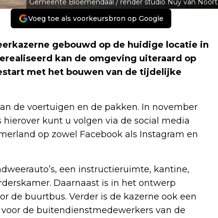
Gemeente Bloemendaal / render studio Nuy van Noort
Voeg toe als voorkeursbron op Google
erkazerne gebouwd op de huidige locatie in
erealiseerd kan de omgeving uiteraard op
start met het bouwen van de tijdelijke
an de voertuigen en de pakken. In november
 hierover kunt u volgen via de social media
erland op zowel Facebook als Instagram en
dweerauto’s, een instructieruimte, kantine,
derskamer. Daarnaast is in het ontwerp
or de buurtbus. Verder is de kazerne ook een
 voor de buitendienstmedewerkers van de