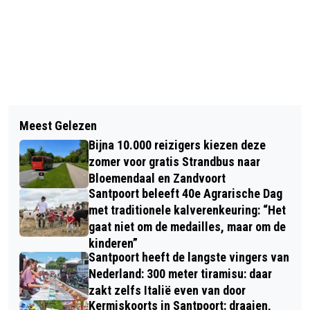
Vorig artikel
Volgend artikel
WINTERGAMES IN DE GEMEENTE
Meest Gelezen
KOM JIJ NAAR DE WINTERSCHOOL IN
BLOEMENDAAL
Bijna 10.000 reizigers kiezen deze
BLOEMENDAAL?
zomer voor gratis Strandbus naar
Bloemendaal en Zandvoort
Santpoort beleeft 40e Agrarische Dag
met traditionele kalverenkeuring: “Het
gaat niet om de medailles, maar om de
kinderen”
Santpoort heeft de langste vingers van
Nederland: 300 meter tiramisu: daar
zakt zelfs Italië even van door
Kermiskoorts in Santpoort: draaien,