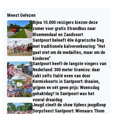
Volgend artikel
Meest Gelezen
VOGELENZANG, HIRO OP ZONDAG
Bijna 10.000 reizigers kiezen deze
zomer voor gratis Strandbus naar
Bloemendaal en Zandvoort
Santpoort beleeft 40e Agrarische Dag
met traditionele kalverenkeuring: “Het
gaat niet om de medailles, maar om de
kinderen”
Santpoort heeft de langste vingers van
Nederland: 300 meter tiramisu: daar
zakt zelfs Italië even van door
Kermiskoorts in Santpoort: draaien,
grijpen en nét geen prijs: Woensdag
gehaktdag? In Santpoort was het
vooral draaidag
Jeugd steelt de show tijdens jeugdloop
Dorpsfeest Santpoort: Winnaars Thom