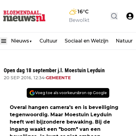
16
°C
Bewolkt
Nieuws
Cultuur
Sociaal en Welzijn
Natuur
▼
Open dag 18 september j.l. Moestuin Leyduin
20 SEP 2016, 12:34
•
GEMEENTE
Voeg toe als voorkeursbron op Google
Overal hangen camera's en is beveiliging
tegenwoordig. Maar Moestuin Leyduin
heeft wel bijzondere bewaking. Bij de
ingang waakt een "boom" van een