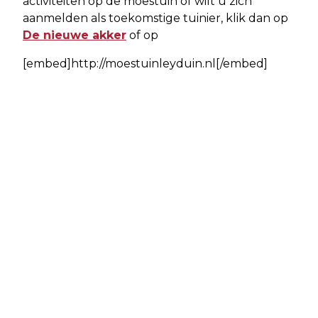
activiteiten op de moestuin of wilt u zich
aanmelden als toekomstige tuinier, klik dan op
De nieuwe akker
of op
[embed]http://moestuinleyduin.nl[/embed]