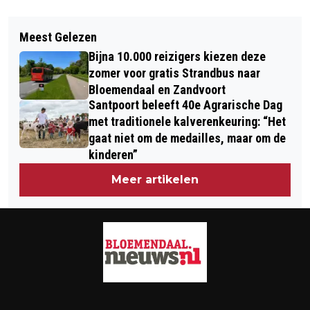
Vorig artikel
Volgend artikel
HONDEN EN PAARDEN WEER WELKOM
Meest Gelezen
EVEN 'BACK TO BASE' ALS DE
OP STRAND ZANDVOORT
Bijna 10.000 reizigers kiezen deze
BLAADJES VALLEN: ER ZITTEN ER
zomer voor gratis Strandbus naar
NOG GENOEG AAN!
Bloemendaal en Zandvoort
Santpoort beleeft 40e Agrarische Dag
met traditionele kalverenkeuring: “Het
gaat niet om de medailles, maar om de
kinderen”
Meer artikelen