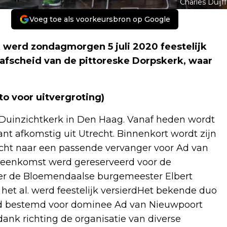
Charles Duijff
Voeg toe als voorkeursbron op Google
werd zondagmorgen 5 juli 2020 feestelijk
fscheid van de pittoreske Dorpskerk, waar
oto voor uitvergroting)
Duinzichtkerk in Den Haag. Vanaf heden wordt
nt afkomstig uit Utrecht. Binnenkort wordt zijn
ht naar een passende vervanger voor Ad van
ijeenkomst werd gereserveerd voor de
er de Bloemendaalse burgemeester Elbert
 het al. werd feestelijk versierdHet bekende duo
ed bestemd voor dominee Ad van Nieuwpoort
nk richting de organisatie van diverse