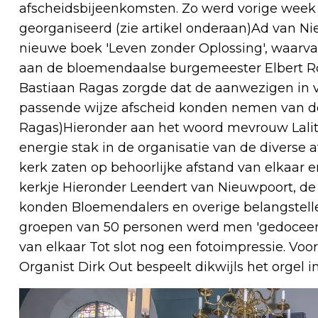
afscheidsbijeenkomsten. Zo werd vorige week
georganiseerd (zie artikel onderaan)Ad van N
nieuwe boek 'Leven zonder Oplossing', waarv
aan de bloemendaalse burgemeester Elbert 
Bastiaan Ragas zorgde dat de aanwezigen in
passende wijze afscheid konden nemen van d
Ragas)Hieronder aan het woord mevrouw Lali
energie stak in de organisatie van de divers
kerk zaten op behoorlijke afstand van elkaar e
kerkje Hieronder Leendert van Nieuwpoort, de
konden Bloemendalers en overige belangstell
groepen van 50 personen werd men 'gedoceerd'
van elkaar Tot slot nog een fotoimpressie. Voo
Organist Dirk Out bespeelt dikwijls het orgel 