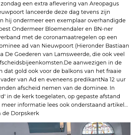
 zondag een extra aflevering van Areopagus
ieuwpoort lanceerde deze dag tevens zijn
an hij ondermeer een exemplaar overhandigde
Roest Ondermeer Bloemendaler en BN-ner
 verband met de coronamaatregelen op een
ominee ad van Nieuwpoort (Hieronder Bastiaan
ta De Goederen van Lamsweerde, die ook veel
e afscheidsbijeenkomsten.De aanwezigen in de
n dat gold ook voor de balkons van het fraaie
 vader van Ad en eveneens predikantNa 12 uur
enden afscheid nemen van de dominee. In
 in de kerk toegelaten, op gepaste afstand
r meer informatie lees ook onderstaand artikel…
in de Dorpskerk