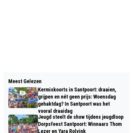
Vorig artikel
Volgend artikel
REGIO: BRANDWEER GROOTS
Meest Gelezen
TEST JOUW VORM TIJDENS DE PRE-
UITGERUKT NA ROOK UIT WONING
Kermiskoorts in Santpoort: draaien,
RUN ZANDVOORT CIRCUIT
WARMOESSTRAAT HAARLEM
grijpen en nét geen prijs: Woensdag
gehaktdag? In Santpoort was het
vooral draaidag
Jeugd steelt de show tijdens jeugdloop
Dorpsfeest Santpoort: Winnaars Thom
Lezer en Yara Rolvink