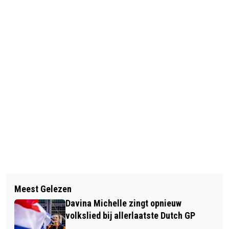
Vorig artikel
Volgend artikel
ZATERDAG 2 JANUARI 2021: KUST
Meest Gelezen
HAARLEM: EXTRA
OPNIEUW DRUK BEZOCHT
Davina Michelle zingt opnieuw
RAADSVERGADERING DONDERDAG 7
volkslied bij allerlaatste Dutch GP
JANUARI OVER DEMONSTRATIE IN DE