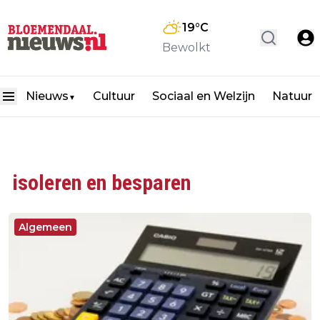
19
°C
Bewolkt
Nieuws
Cultuur
Sociaal en Welzijn
Natuur
▼
isoleren en besparen
Algemeen