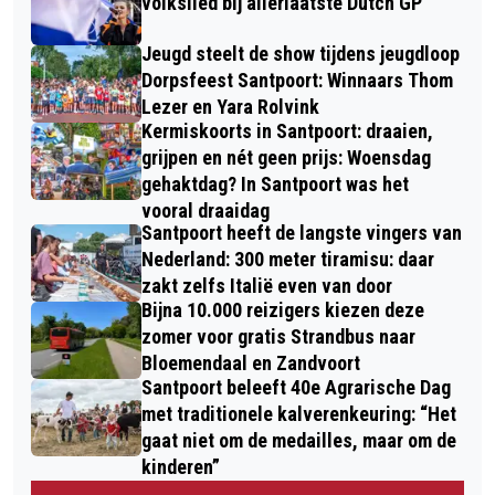
volkslied bij allerlaatste Dutch GP
Jeugd steelt de show tijdens jeugdloop
Dorpsfeest Santpoort: Winnaars Thom
Lezer en Yara Rolvink
Kermiskoorts in Santpoort: draaien,
grijpen en nét geen prijs: Woensdag
gehaktdag? In Santpoort was het
vooral draaidag
Santpoort heeft de langste vingers van
Nederland: 300 meter tiramisu: daar
zakt zelfs Italië even van door
Bijna 10.000 reizigers kiezen deze
zomer voor gratis Strandbus naar
Bloemendaal en Zandvoort
Santpoort beleeft 40e Agrarische Dag
met traditionele kalverenkeuring: “Het
gaat niet om de medailles, maar om de
kinderen”