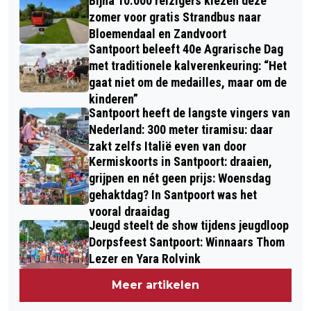
Bijna 10.000 reizigers kiezen deze
zomer voor gratis Strandbus naar
Bloemendaal en Zandvoort
Santpoort beleeft 40e Agrarische Dag
met traditionele kalverenkeuring: “Het
gaat niet om de medailles, maar om de
kinderen”
Santpoort heeft de langste vingers van
Nederland: 300 meter tiramisu: daar
zakt zelfs Italië even van door
Kermiskoorts in Santpoort: draaien,
grijpen en nét geen prijs: Woensdag
gehaktdag? In Santpoort was het
vooral draaidag
Jeugd steelt de show tijdens jeugdloop
Dorpsfeest Santpoort: Winnaars Thom
Lezer en Yara Rolvink
Meer artikelen