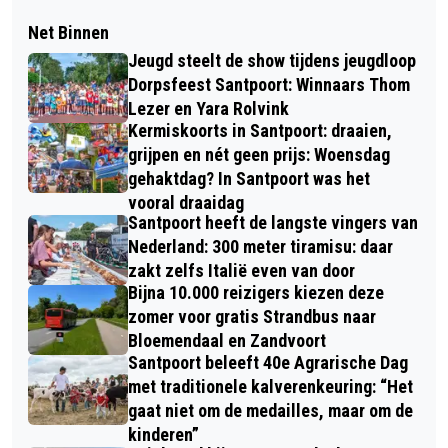
Net Binnen
Jeugd steelt de show tijdens jeugdloop
Dorpsfeest Santpoort: Winnaars Thom
Lezer en Yara Rolvink
Kermiskoorts in Santpoort: draaien,
grijpen en nét geen prijs: Woensdag
gehaktdag? In Santpoort was het
vooral draaidag
Santpoort heeft de langste vingers van
Nederland: 300 meter tiramisu: daar
zakt zelfs Italië even van door
Bijna 10.000 reizigers kiezen deze
zomer voor gratis Strandbus naar
Bloemendaal en Zandvoort
Santpoort beleeft 40e Agrarische Dag
met traditionele kalverenkeuring: “Het
gaat niet om de medailles, maar om de
kinderen”