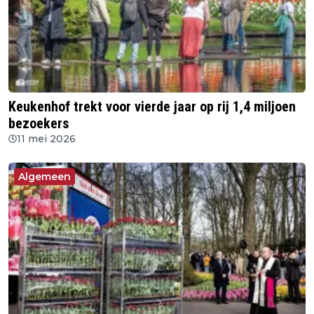
Keukenhof trekt voor vierde jaar op rij 1,4 miljoen
bezoekers
11 mei 2026
Algemeen