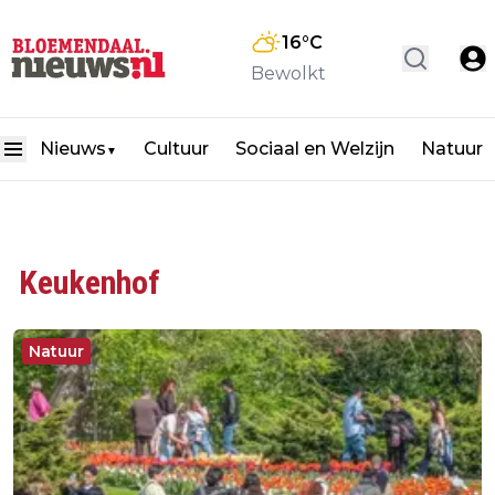
16
°C
Bewolkt
Nieuws
Cultuur
Sociaal en Welzijn
Natuur
▼
Keukenhof
Natuur