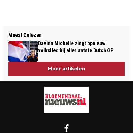
Vorig artikel
Volgend artikel
POLITIE HOUDT ALCOHOLCONTROLE
Meest Gelezen
DEZE WEEK GUUR EN ONSTUIMIG,
IN OVERVEEN
Davina Michelle zingt opnieuw
GROTE KANS OP SNEEUW
volkslied bij allerlaatste Dutch GP
Meer artikelen