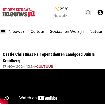
25
°C
Bewolkt
Nieuws
Cultuur
Sociaal en Welzijn
Natuur
▼
Castle Christmas Fair opent deuren Landgoed Duin &
Kruidberg
17 NOV 2024, 13:34
•
CULTUUR