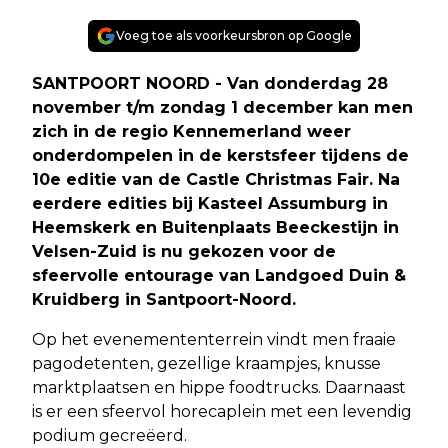
Voeg toe als voorkeursbron op Google
SANTPOORT NOORD - Van donderdag 28
november t/m zondag 1 december kan men
zich in de regio Kennemerland weer
onderdompelen in de kerstsfeer tijdens de
10e editie van de Castle Christmas Fair. Na
eerdere edities bij Kasteel Assumburg in
Heemskerk en Buitenplaats Beeckestijn in
Velsen-Zuid is nu gekozen voor de
sfeervolle entourage van Landgoed Duin &
Kruidberg in Santpoort-Noord.
Op het evenemententerrein vindt men fraaie
pagodetenten, gezellige kraampjes, knusse
marktplaatsen en hippe foodtrucks. Daarnaast
is er een sfeervol horecaplein met een levendig
podium gecreëerd.