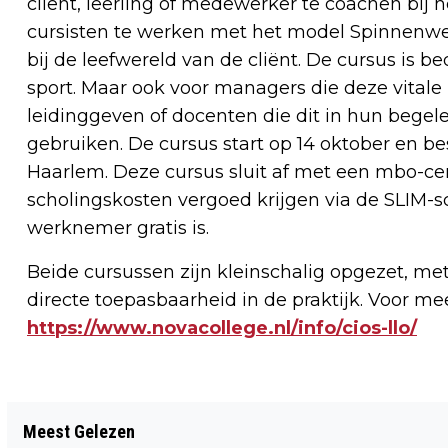
cliënt, leerling of medewerker te coachen bij
cursisten te werken met het model Spinnenwe
bij de leefwereld van de cliënt. De cursus is be
sport. Maar ook voor managers die deze vitale i
leidinggeven of docenten die dit in hun bege
gebruiken. De cursus start op 14 oktober en b
Haarlem. Deze cursus sluit af met een mbo-ce
scholingskosten vergoed krijgen via de SLIM-s
werknemer gratis is.
Beide cursussen zijn kleinschalig opgezet, met
directe toepasbaarheid in de praktijk. Voor m
https://www.novacollege.nl/info/cios-llo/
Vorig artikel
Meest Gelezen
ZANDVOORTS MUSEUM MET