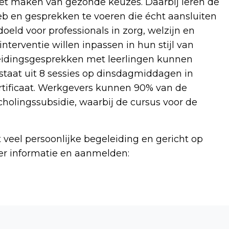
 het maken van gezonde keuzes. Daarbij leren de
b en gesprekken te voeren die écht aansluiten
doeld voor professionals in zorg, welzijn en
nterventie willen inpassen in hun stijl van
leidingsgesprekken met leerlingen kunnen
estaat uit 8 sessies op dinsdagmiddagen in
rtificaat. Werkgevers kunnen 90% van de
cholingssubsidie, waarbij de cursus voor de
 veel persoonlijke begeleiding en gericht op
eer informatie en aanmelden:
Volgend artikel
IN DE HERFST GEBOREN? DAN LEEF JE