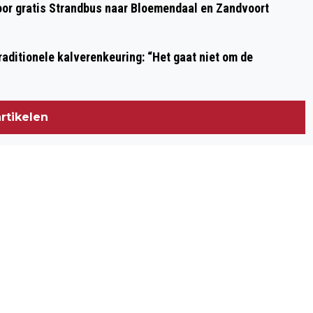
oor gratis Strandbus naar Bloemendaal en Zandvoort
ZOMAAR EEN HALF JAAR LANGER!
aditionele kalverenkeuring: “Het gaat niet om de
rtikelen