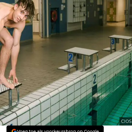
CIOS
Voeg toe als voorkeursbron op Google