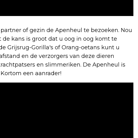
je partner of gezin de Apenheul te bezoeken. Nou
nt de kans is groot dat u oog in oog komt te
e Grijsrug-Gorilla's of Orang-oetans kunt u
 afstand en de verzorgers van deze dieren
 krachtpatsers en slimmeriken. De Apenheul is
. Kortom een aanrader!