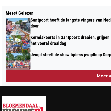
Vorig artikel
Meest Gelezen
MAANDAG EN DINSDAG GEEN TREINEN
Santpoort heeft de langste vingers van Nede
TUSSEN HAARLEM EN AMSTERDAM
door
Kermiskoorts in Santpoort: draaien, grijpen
het vooral draaidag
Jeugd steelt de show tijdens jeugdloop Dor
Meer a