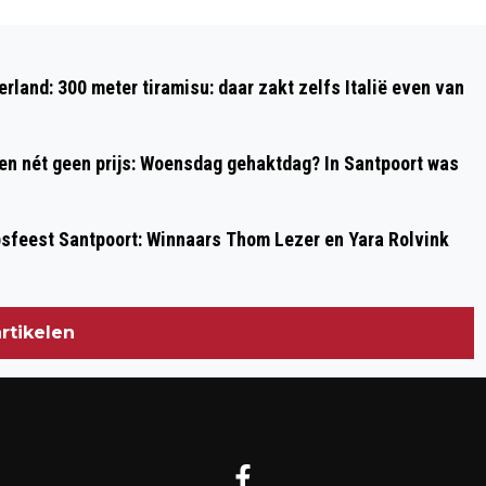
Volgend artikel
VOGELHOSPITAAL OP ZOEK NAAR
rland: 300 meter tiramisu: daar zakt zelfs Italië even van
VRIJWILLIGERS VOOR ECOLOGISCHE
TUIN
 en nét geen prijs: Woensdag gehaktdag? In Santpoort was
psfeest Santpoort: Winnaars Thom Lezer en Yara Rolvink
rtikelen