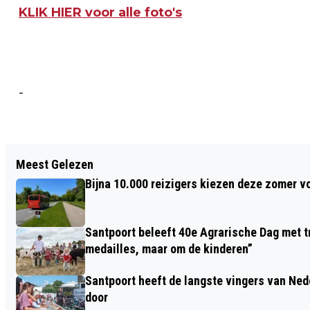
KLIK HIER voor alle foto's
-
Vorig artikel
Meest Gelezen
GESLAAGDE DERDE EDITIE PRE-RUN
Bijna 10.000 reizigers kiezen deze zomer v
ZANDVOORT CIRCUIT RUN
Santpoort beleeft 40e Agrarische Dag met tr
medailles, maar om de kinderen”
Santpoort heeft de langste vingers van Nede
door