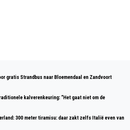
Volgend artikel
MET OUWE HOEREN IS ’T HEEL GEZELLIG
oor gratis Strandbus naar Bloemendaal en Zandvoort
OUWEHOEREN: ‘MEET THE FOKKENS’
aditionele kalverenkeuring: “Het gaat niet om de
rland: 300 meter tiramisu: daar zakt zelfs Italië even van