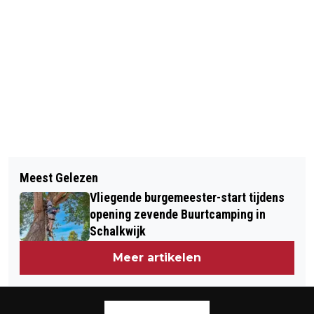
Vorig artikel
Volgend artikel
SPAARNE GASTHUIS OP WEG NAAR
Meest Gelezen
OVERGANG NAAR WINTERTIJD
DIGITALE PATHOLOGIE
Vliegende burgemeester-start tijdens
SPAART MENSENLEVENS, ALLEEN…
opening zevende Buurtcamping in
ANDERSOM KOST ’T ER NOG MEER!
Schalkwijk
Meer artikelen