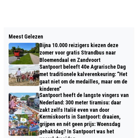
Vorig artikel
Volgend artikel
BOULEVARD DE FAUVAGE ZANDVOORT
Meest Gelezen
REGIONALE HITTEGOLF IN AANTOCHT,
REGELMATIG BOULEVARD IBIZA
Bijna 10.000 reizigers kiezen deze
MOGELIJK NATIONALE
zomer voor gratis Strandbus naar
Bloemendaal en Zandvoort
Santpoort beleeft 40e Agrarische Dag
met traditionele kalverenkeuring: “Het
gaat niet om de medailles, maar om de
kinderen”
Santpoort heeft de langste vingers van
Nederland: 300 meter tiramisu: daar
zakt zelfs Italië even van door
Kermiskoorts in Santpoort: draaien,
grijpen en nét geen prijs: Woensdag
gehaktdag? In Santpoort was het