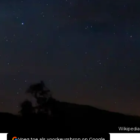
Wikipedia
Voeg toe als voorkeursbron op Google