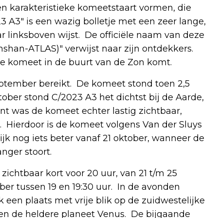
een karakteristieke komeetstaart vormen, die
23 A3" is een wazig bolletje met een zeer lange,
ar linksboven wijst. De officiële naam van deze
nshan-ATLAS)" verwijst naar zijn ontdekkers.
eze komeet in de buurt van de Zon komt.
eptember bereikt. De komeet stond toen 2,5
tober stond C/2023 A3 het dichtst bij de Aarde,
t was de komeet echter lastig zichtbaar,
. Hierdoor is de komeet volgens Van der Sluys
ijk nog iets beter vanaf 21 oktober, wanneer de
anger stoort.
zichtbaar kort voor 20 uur, van 21 t/m 25
ober tussen 19 en 19:30 uur. In de avonden
en plaats met vrije blik op de zuidwestelijke
en de heldere planeet Venus. De bijgaande