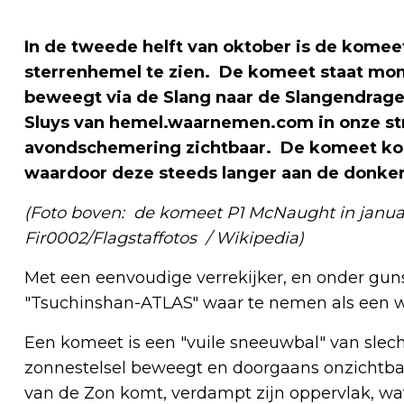
In de tweede helft van oktober is de kome
sterrenhemel te zien. De komeet staat mom
beweegt via de Slang naar de Slangendrager
Sluys van hemel.waarnemen.com in onze str
avondschemering zichtbaar. De komeet kom
waardoor deze steeds langer aan de donkere
(Foto boven: de komeet P1 McNaught in januari
Fir0002/Flagstaffotos / Wikipedia)
Met een eenvoudige verrekijker, en onder gun
"Tsuchinshan-ATLAS" waar te nemen als een w
Een komeet is een "vuile sneeuwbal" van slech
zonnestelsel beweegt en doorgaans onzichtba
van de Zon komt, verdampt zijn oppervlak, wa