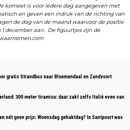
 de komeet is voor iedere dag aangegeven met
atisch en geven een indruk van de richting van
 dagen de dag van de maand waarvoor de positie
n 1 december aan. De figuurtjes zijn de
l.waarnemen.com
Volgend artikel
OPNAMEN 'DE TIEN GEBODEN' VANDAAG
oor gratis Strandbus naar Bloemendaal en Zandvoort
70 JAAR GELEDEN VAN START
rland: 300 meter tiramisu: daar zakt zelfs Italië even van
 en nét geen prijs: Woensdag gehaktdag? In Santpoort was