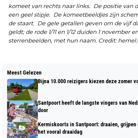
komeet van rechts naar links. De positie van
een geel stipje. De komeetbeeldjes zijn schem
de staart. De gele getallen geven om de vijf
geldt; de rode 1/11 en 1/12 duiden 1 november e
sterrenbeelden, met hun naam. Credit: heme
Vorig artikel
Meest Gelezen
TOPCELLIST THOMAS PRECHAL OPENT
Bijna 10.000 reizigers kiezen deze zomer v
CONCERTREEKS IN KOETSHUIS KASTEEL
KEUKENHOF
Santpoort heeft de langste vingers van Nede
door
Kermiskoorts in Santpoort: draaien, grijpen
het vooral draaidag