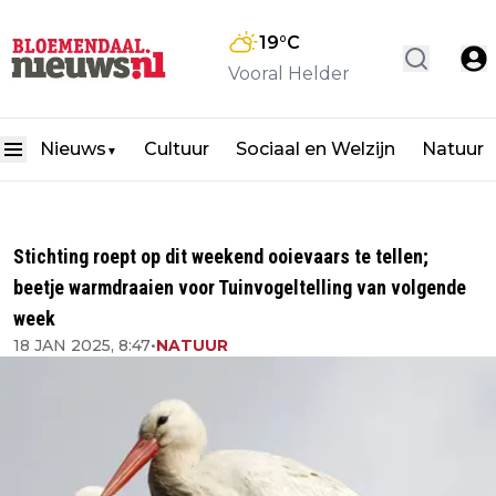
19
°C
Vooral Helder
Nieuws
Cultuur
Sociaal en Welzijn
Natuur
▼
Stichting roept op dit weekend ooievaars te tellen;
beetje warmdraaien voor Tuinvogeltelling van volgende
week
18 JAN 2025, 8:47
•
NATUUR