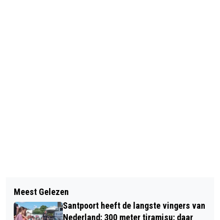
Vorig artikel
Volgend artikel
OUDERE MAN MET ROLLATOR TE
Meest Gelezen
ALDI ROEPT KAAS PESTO DIP EN
WATER
Santpoort heeft de langste vingers van
GROENE PESTO TERUG OM BACTERIE
Nederland: 300 meter tiramisu: daar