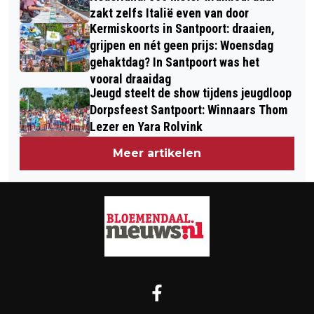
zakt zelfs Italië even van door
Kermiskoorts in Santpoort: draaien,
grijpen en nét geen prijs: Woensdag
gehaktdag? In Santpoort was het
vooral draaidag
Jeugd steelt de show tijdens jeugdloop
Dorpsfeest Santpoort: Winnaars Thom
Lezer en Yara Rolvink
Meer artikelen