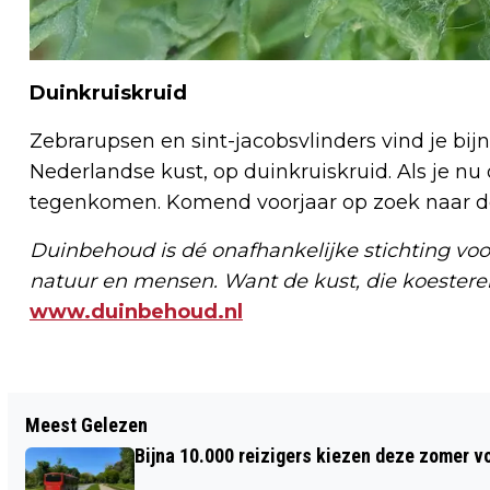
Duinkruiskruid
Zebrarupsen en sint-jacobsvlinders vind je bij
Nederlandse kust, op duinkruiskruid. Als je nu
tegenkomen. Komend voorjaar op zoek naar de 
Duinbehoud is dé onafhankelijke stichting voo
natuur en mensen. Want de kust, die koester
www.duinbehoud.nl
Vorig artikel
Meest Gelezen
HAARLEMS KROEGLOPER­STOERNOOI
Bijna 10.000 reizigers kiezen deze zomer v
WAAR MEN DAMES 'SCHAAKT' OF