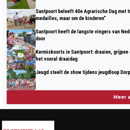
SLAAT ALS ZE KONINGIN ZIJN
Santpoort beleeft 40e Agrarische Dag met tr
medailles, maar om de kinderen”
Santpoort heeft de langste vingers van Nede
door
Kermiskoorts in Santpoort: draaien, grijpen
het vooral draaidag
Jeugd steelt de show tijdens jeugdloop Dor
Meer a