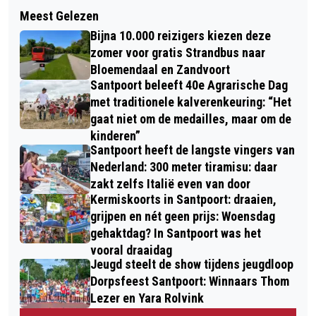
Volgend artikel
MOGELIJK GLASDEELTJES IN POTJES
Meest Gelezen
SJAAK WITTEMAN WINT
ANSJOVISFILETS
Bijna 10.000 reizigers kiezen deze
ZANDVOORTSE 'GRAND PRIX'
zomer voor gratis Strandbus naar
MAKREELROKEN
Bloemendaal en Zandvoort
Santpoort beleeft 40e Agrarische Dag
met traditionele kalverenkeuring: “Het
gaat niet om de medailles, maar om de
kinderen”
Santpoort heeft de langste vingers van
Nederland: 300 meter tiramisu: daar
zakt zelfs Italië even van door
Kermiskoorts in Santpoort: draaien,
grijpen en nét geen prijs: Woensdag
gehaktdag? In Santpoort was het
vooral draaidag
Jeugd steelt de show tijdens jeugdloop
Dorpsfeest Santpoort: Winnaars Thom
Lezer en Yara Rolvink