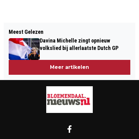
Vorig artikel
Volgend artikel
GEMEENTEN KENNEMERLAND
Meest Gelezen
MICHEL ROG OFFICIEEL
LEVEREN PLAN OPVANG
Davina Michelle zingt opnieuw
GEÏNSTALLEERD ALS NIEUWE
ASIELZOEKERS AAN PROVINCIE
volkslied bij allerlaatste Dutch GP
BURGEMEESTER VAN BLOEMENDAAL
NOORD-HOLLAND
Meer artikelen