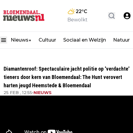
22
°C
Bewolkt
Nieuws
Cultuur
Sociaal en Welzijn
Natuur
▼
Diamantenroof: Spectaculaire jacht politie op 'verdachte'
tieners door kern van Bloemendaal: The Hunt verovert
harten jeugd Heemstede & Bloemendaal
25 FEB , 12:55
•
NIEUWS