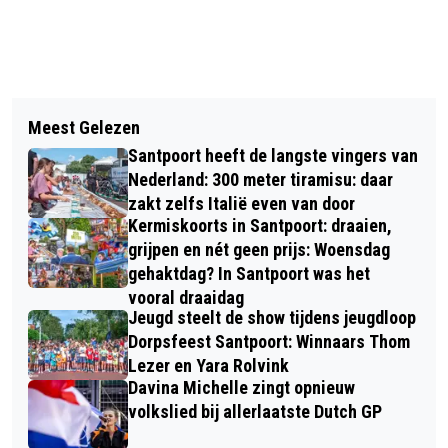
Vorig artikel
Volgend artikel
MEER DAN 5.000 INSCHRIJVINGEN
Meest Gelezen
PRAALWAGENS IN PYJAMA: EEN
VOOR 30 VAN ZANDVOORT,
Santpoort heeft de langste vingers van
EERSTE BLIK OP HET BLOEMENCORSO
DUURZAME OPTIE IN TREK
Nederland: 300 meter tiramisu: daar
APRIL 2026
zakt zelfs Italië even van door
Kermiskoorts in Santpoort: draaien,
grijpen en nét geen prijs: Woensdag
gehaktdag? In Santpoort was het
vooral draaidag
Jeugd steelt de show tijdens jeugdloop
Dorpsfeest Santpoort: Winnaars Thom
Lezer en Yara Rolvink
Davina Michelle zingt opnieuw
volkslied bij allerlaatste Dutch GP