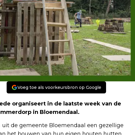
Voeg toe als voorkeursbron op Google
e organiseert in de laatste week van de
 Timmerdorp in Bloemendaal.
ren uit de gemeente Bloemendaal een gezellige
aan het bouwen van hun eigen houten hutten.