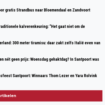
KETI KOTI 2026 IN HAARLEM: EEN STAD
oor gratis Strandbus naar Bloemendaal en Zandvoort
DIE SAMEN HERDENKT EN DE VRIJHEID
VIERT
aditionele kalverenkeuring: “Het gaat niet om de
rland: 300 meter tiramisu: daar zakt zelfs Italië even van
 en nét geen prijs: Woensdag gehaktdag? In Santpoort was
psfeest Santpoort: Winnaars Thom Lezer en Yara Rolvink
rtikelen