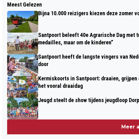
Meest Gelezen
TWEE DAGEN GEEN TREINEN TUSSEN
Bijna 10.000 reizigers kiezen deze zomer v
HAARLEM EN ZANDVOORT DOOR
WERKZAAMHEDEN AAN HET SPOOR
Santpoort beleeft 40e Agrarische Dag met tr
medailles, maar om de kinderen”
Santpoort heeft de langste vingers van Nede
door
Kermiskoorts in Santpoort: draaien, grijpen
het vooral draaidag
Jeugd steelt de show tijdens jeugdloop Dor
Meer a