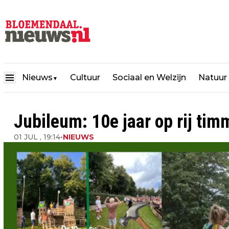
Nieuws
Cultuur
Sociaal en Welzijn
Natuur
▼
Jubileum: 10e jaar op rij ti
01 JUL , 19:14
•
NIEUWS