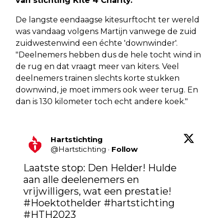
van stichting Kite 4 Charity.
De langste eendaagse kitesurftocht ter wereld
was vandaag volgens Martijn vanwege de zuid
zuidwestenwind een échte 'downwinder'.
"Deelnemers hebben dus de hele tocht wind in
de rug en dat vraagt meer van kiters. Veel
deelnemers trainen slechts korte stukken
downwind, je moet immers ook weer terug. En
dan is 130 kilometer toch echt andere koek."
Hartstichting
@
Hartstichting
·
Follow
Laatste stop: Den Helder! Hulde 
aan alle deelenemers en 
vrijwilligers, wat een prestatie! 
#Hoektothelder
#hartstichting
#HTH2023