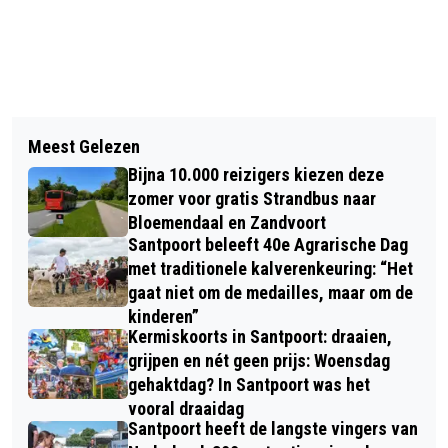
Vorig artikel
Volgend artikel
BOSW8ER IN DE KLAS – AFLEVERING
Meest Gelezen
IVN VRIJWILLIGERSWERKDAG
23: WEETJES OVER BOMEN
Bijna 10.000 reizigers kiezen deze
VRIJDAG 29 SEPTEMBER PRACHTIG
zomer voor gratis Strandbus naar
NATUURGEBIED MIDDENDUIN
Bloemendaal en Zandvoort
Santpoort beleeft 40e Agrarische Dag
met traditionele kalverenkeuring: “Het
gaat niet om de medailles, maar om de
kinderen”
Kermiskoorts in Santpoort: draaien,
grijpen en nét geen prijs: Woensdag
gehaktdag? In Santpoort was het
vooral draaidag
Santpoort heeft de langste vingers van